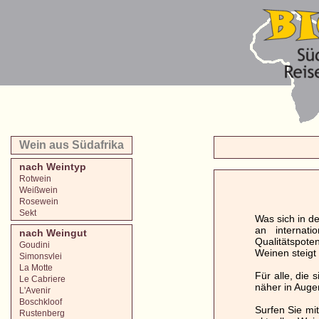
Wein aus Südafrika
nach Weintyp
Rotwein
Weißwein
Rosewein
Sekt
Was sich in de
an internat
nach Weingut
Qualitätspote
Goudini
Weinen steigt 
Simonsvlei
La Motte
Für alle, die
Le Cabriere
näher in Auge
L'Avenir
Boschkloof
Surfen Sie mi
Rustenberg